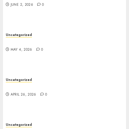
JUNE 2, 2026
0
Uncategorized
Mabar Bareng Biar Nggak Sepi
MAY 4, 2026
0
Uncategorized
Game Viral di Internet
APRIL 26, 2026
0
Uncategorized