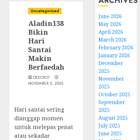
ARCHIVES
Uncategorized
June 2026
Aladin138
May 2026
Bikin
April 2026
Hari
March 2026
February 2026
Santai
January 2026
Makin
December
Berfaedah
2025
OKECROT
November
NOVEMBER 5, 2025
2025
October 2025
September
Hari santai sering
2025
dianggap momen
August 2025
July 2025
untuk melepas penat
June 2025
atau sekadar