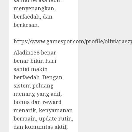
santai terasa lebih
menyenangkan,
berfaedah, dan
berkesan.
https://www.gamespot.com/profile/oliviaraezy
Aladin138 benar-
benar bikin hari
santai makin
berfaedah. Dengan
sistem peluang
menang yang adil,
bonus dan reward
menarik, kenyamanan
bermain, update rutin,
dan komunitas aktif,