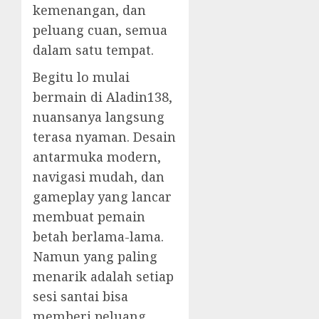
kemenangan, dan
peluang cuan, semua
dalam satu tempat.
Begitu lo mulai
bermain di Aladin138,
nuansanya langsung
terasa nyaman. Desain
antarmuka modern,
navigasi mudah, dan
gameplay yang lancar
membuat pemain
betah berlama-lama.
Namun yang paling
menarik adalah setiap
sesi santai bisa
memberi peluang