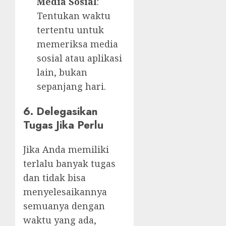
Media Sosial
:
Tentukan waktu
tertentu untuk
memeriksa media
sosial atau aplikasi
lain, bukan
sepanjang hari.
6. Delegasikan
Tugas Jika Perlu
Jika Anda memiliki
terlalu banyak tugas
dan tidak bisa
menyelesaikannya
semuanya dengan
waktu yang ada,