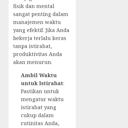
fisik dan mental
sangat penting dalam
manajemen waktu
yang efektif. Jika Anda
bekerja terlalu keras
tanpa istirahat,
produktivitas Anda
akan menurun.
Ambil Waktu
untuk Istirahat
:
Pastikan untuk
mengatur waktu
istirahat yang
cukup dalam
rutinitas Anda,