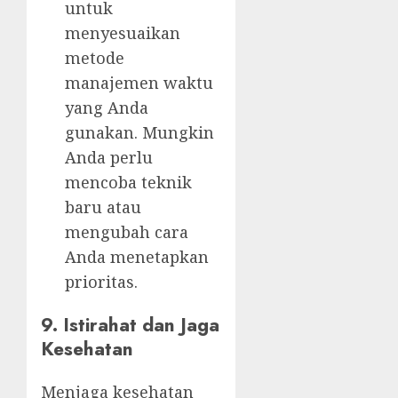
untuk
menyesuaikan
metode
manajemen waktu
yang Anda
gunakan. Mungkin
Anda perlu
mencoba teknik
baru atau
mengubah cara
Anda menetapkan
prioritas.
9. Istirahat dan Jaga
Kesehatan
Menjaga kesehatan