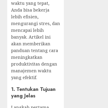
waktu yang tepat,
Anda bisa bekerja
lebih efisien,
mengurangi stres, dan
mencapai lebih
banyak. Artikel ini
akan memberikan
panduan tentang cara
meningkatkan
produktivitas dengan
manajemen waktu
yang efektif.
1. Tentukan Tujuan
yang Jelas
Langkah pertama