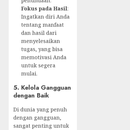
penundaan.
Fokus pada Hasil
:
Ingatkan diri Anda
tentang manfaat
dan hasil dari
menyelesaikan
tugas, yang bisa
memotivasi Anda
untuk segera
mulai.
5. Kelola Gangguan
dengan Baik
Di dunia yang penuh
dengan gangguan,
sangat penting untuk