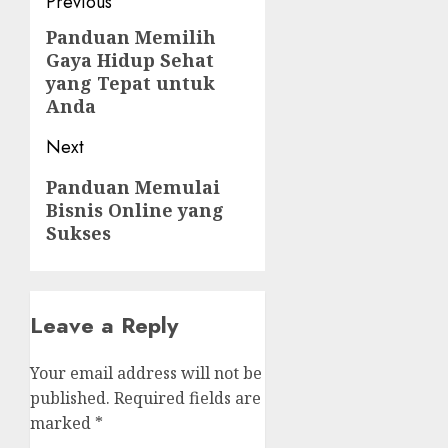
Post
Previous
navigation
Panduan Memilih
Previous
Gaya Hidup Sehat
post:
yang Tepat untuk
Anda
Next
Next
Panduan Memulai
Bisnis Online yang
post:
Sukses
Leave a Reply
Your email address will not be
published.
Required fields are
marked
*