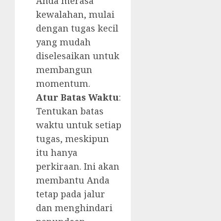
Anda merasa
kewalahan, mulai
dengan tugas kecil
yang mudah
diselesaikan untuk
membangun
momentum.
Atur Batas Waktu
:
Tentukan batas
waktu untuk setiap
tugas, meskipun
itu hanya
perkiraan. Ini akan
membantu Anda
tetap pada jalur
dan menghindari