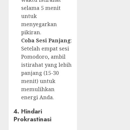
selama 5 menit
untuk
menyegarkan
pikiran.
Coba Sesi Panjang
:
Setelah empat sesi
Pomodoro, ambil
istirahat yang lebih
panjang (15-30
menit) untuk
memulihkan
energi Anda.
4. Hindari
Prokrastinasi