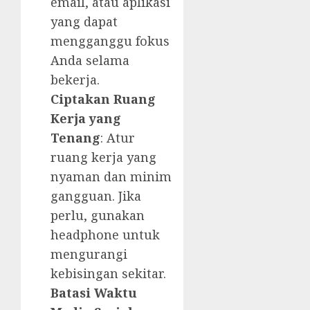
email, atau aplikasi
yang dapat
mengganggu fokus
Anda selama
bekerja.
Ciptakan Ruang
Kerja yang
Tenang
: Atur
ruang kerja yang
nyaman dan minim
gangguan. Jika
perlu, gunakan
headphone untuk
mengurangi
kebisingan sekitar.
Batasi Waktu