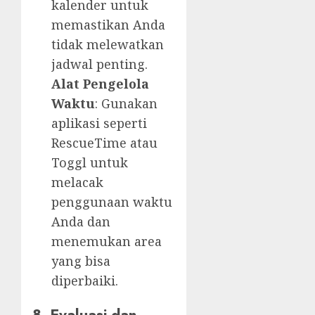
kalender untuk
memastikan Anda
tidak melewatkan
jadwal penting.
Alat Pengelola
Waktu
: Gunakan
aplikasi seperti
RescueTime atau
Toggl untuk
melacak
penggunaan waktu
Anda dan
menemukan area
yang bisa
diperbaiki.
8. Evaluasi dan