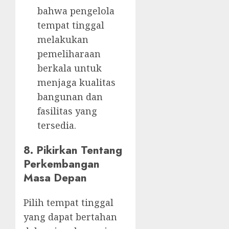
bahwa pengelola
tempat tinggal
melakukan
pemeliharaan
berkala untuk
menjaga kualitas
bangunan dan
fasilitas yang
tersedia.
8. Pikirkan Tentang
Perkembangan
Masa Depan
Pilih tempat tinggal
yang dapat bertahan