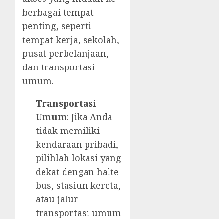
berbagai tempat
penting, seperti
tempat kerja, sekolah,
pusat perbelanjaan,
dan transportasi
umum.
Transportasi
Umum
: Jika Anda
tidak memiliki
kendaraan pribadi,
pilihlah lokasi yang
dekat dengan halte
bus, stasiun kereta,
atau jalur
transportasi umum