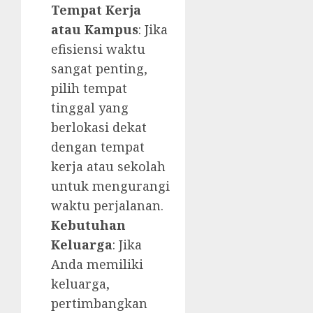
Tempat Kerja
atau Kampus
: Jika
efisiensi waktu
sangat penting,
pilih tempat
tinggal yang
berlokasi dekat
dengan tempat
kerja atau sekolah
untuk mengurangi
waktu perjalanan.
Kebutuhan
Keluarga
: Jika
Anda memiliki
keluarga,
pertimbangkan