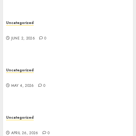
Uncategorized
Game Online yang Cocok Buat Anak Nongkrong
JUNE 2, 2026
0
Uncategorized
Mabar Bareng Biar Nggak Sepi
MAY 4, 2026
0
Uncategorized
Game Viral di Internet
APRIL 26, 2026
0