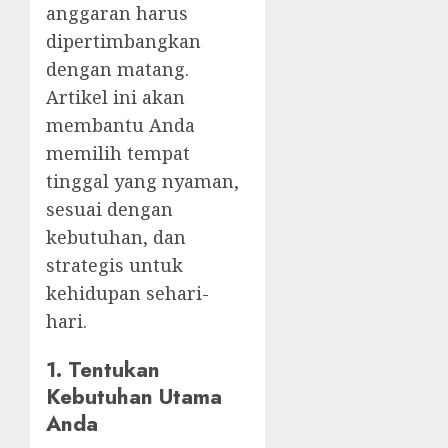
anggaran harus
dipertimbangkan
dengan matang.
Artikel ini akan
membantu Anda
memilih tempat
tinggal yang nyaman,
sesuai dengan
kebutuhan, dan
strategis untuk
kehidupan sehari-
hari.
1. Tentukan
Kebutuhan Utama
Anda