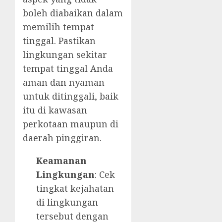
boleh diabaikan dalam
memilih tempat
tinggal. Pastikan
lingkungan sekitar
tempat tinggal Anda
aman dan nyaman
untuk ditinggali, baik
itu di kawasan
perkotaan maupun di
daerah pinggiran.
Keamanan
Lingkungan
: Cek
tingkat kejahatan
di lingkungan
tersebut dengan