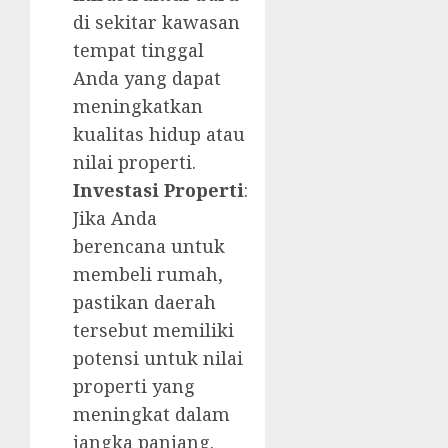
di sekitar kawasan
tempat tinggal
Anda yang dapat
meningkatkan
kualitas hidup atau
nilai properti.
Investasi Properti
:
Jika Anda
berencana untuk
membeli rumah,
pastikan daerah
tersebut memiliki
potensi untuk nilai
properti yang
meningkat dalam
jangka panjang.