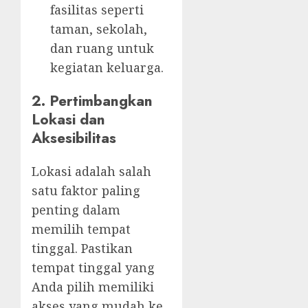
fasilitas seperti
taman, sekolah,
dan ruang untuk
kegiatan keluarga.
2. Pertimbangkan
Lokasi dan
Aksesibilitas
Lokasi adalah salah
satu faktor paling
penting dalam
memilih tempat
tinggal. Pastikan
tempat tinggal yang
Anda pilih memiliki
akses yang mudah ke