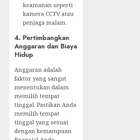
keamanan seperti
kamera CCTV atau
penjaga malam.
4. Pertimbangkan
Anggaran dan Biaya
Hidup
Anggaran adalah
faktor yang sangat
menentukan dalam
memilih tempat
tinggal. Pastikan Anda
memilih tempat
tinggal yang sesuai
dengan kemampuan
finansial Anda,