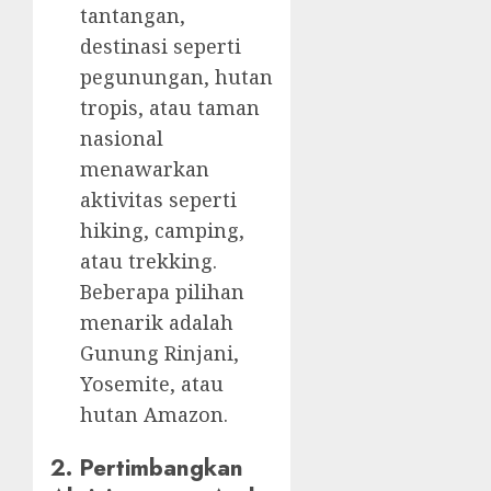
tantangan,
destinasi seperti
pegunungan, hutan
tropis, atau taman
nasional
menawarkan
aktivitas seperti
hiking, camping,
atau trekking.
Beberapa pilihan
menarik adalah
Gunung Rinjani,
Yosemite, atau
hutan Amazon.
2. Pertimbangkan