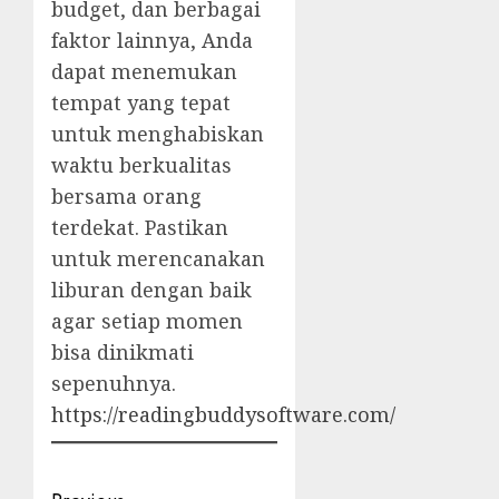
budget, dan berbagai
faktor lainnya, Anda
dapat menemukan
tempat yang tepat
untuk menghabiskan
waktu berkualitas
bersama orang
terdekat. Pastikan
untuk merencanakan
liburan dengan baik
agar setiap momen
bisa dinikmati
sepenuhnya.
https://readingbuddysoftware.com/