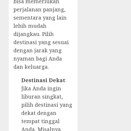
bisa memerlukan
perjalanan panjang,
sementara yang lain
lebih mudah
dijangkau. Pilih
destinasi yang sesuai
dengan jarak yang
nyaman bagi Anda
dan keluarga.
Destinasi Dekat
:
Jika Anda ingin
liburan singkat,
pilih destinasi yang
dekat dengan
tempat tinggal
Anda. Misalnya,