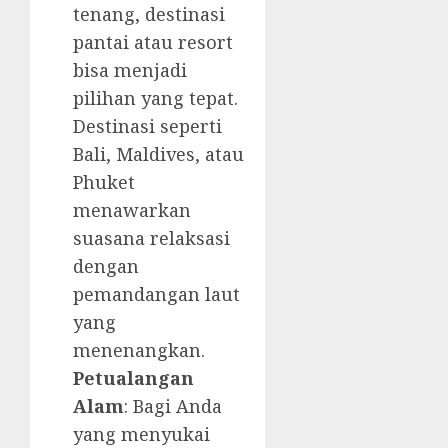
tenang, destinasi
pantai atau resort
bisa menjadi
pilihan yang tepat.
Destinasi seperti
Bali, Maldives, atau
Phuket
menawarkan
suasana relaksasi
dengan
pemandangan laut
yang
menenangkan.
Petualangan
Alam
: Bagi Anda
yang menyukai