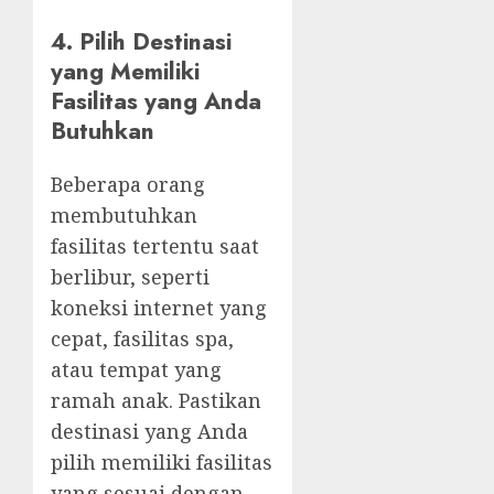
4. Pilih Destinasi
yang Memiliki
Fasilitas yang Anda
Butuhkan
Beberapa orang
membutuhkan
fasilitas tertentu saat
berlibur, seperti
koneksi internet yang
cepat, fasilitas spa,
atau tempat yang
ramah anak. Pastikan
destinasi yang Anda
pilih memiliki fasilitas
yang sesuai dengan