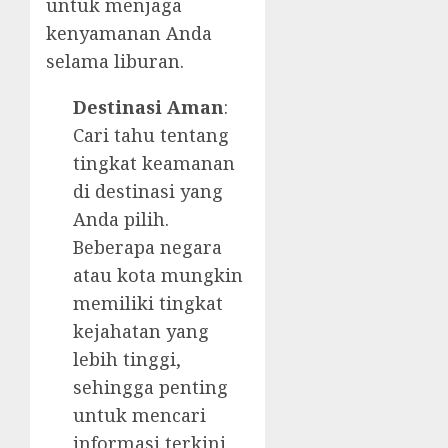
untuk menjaga
kenyamanan Anda
selama liburan.
Destinasi Aman
:
Cari tahu tentang
tingkat keamanan
di destinasi yang
Anda pilih.
Beberapa negara
atau kota mungkin
memiliki tingkat
kejahatan yang
lebih tinggi,
sehingga penting
untuk mencari
informasi terkini