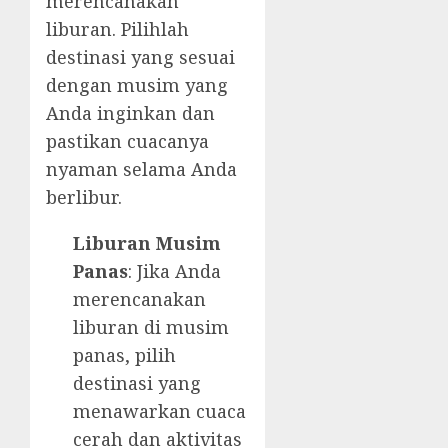
merencanakan
liburan. Pilihlah
destinasi yang sesuai
dengan musim yang
Anda inginkan dan
pastikan cuacanya
nyaman selama Anda
berlibur.
Liburan Musim
Panas
: Jika Anda
merencanakan
liburan di musim
panas, pilih
destinasi yang
menawarkan cuaca
cerah dan aktivitas