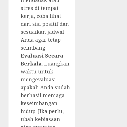
stres di tempat
kerja, coba lihat
dari sisi positif dan
sesuaikan jadwal
Anda agar tetap
seimbang.
Evaluasi Secara
Berkala
: Luangkan
waktu untuk
mengevaluasi
apakah Anda sudah
berhasil menjaga
keseimbangan
hidup. Jika perlu,
ubah kebiasaan
atau rutinitas