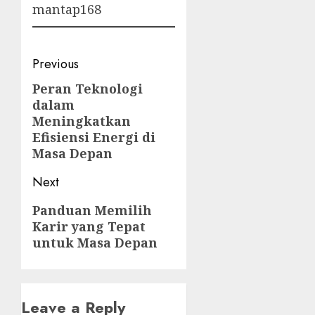
mantap168
Post
Previous
navigation
Peran Teknologi
Previous
dalam
post:
Meningkatkan
Efisiensi Energi di
Masa Depan
Next
Next
Panduan Memilih
Karir yang Tepat
post:
untuk Masa Depan
Leave a Reply