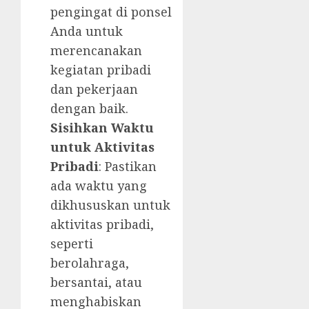
pengingat di ponsel
Anda untuk
merencanakan
kegiatan pribadi
dan pekerjaan
dengan baik.
Sisihkan Waktu
untuk Aktivitas
Pribadi
: Pastikan
ada waktu yang
dikhususkan untuk
aktivitas pribadi,
seperti
berolahraga,
bersantai, atau
menghabiskan