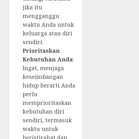
jika itu
mengganggu
waktu Anda untuk
keluarga atau diri
sendiri.
Prioritaskan
Kebutuhan Anda
:
Ingat, menjaga
keseimbangan
hidup berarti Anda
perlu
memprioritaskan
kebutuhan diri
sendiri, termasuk
waktu untuk
beristirahat dan