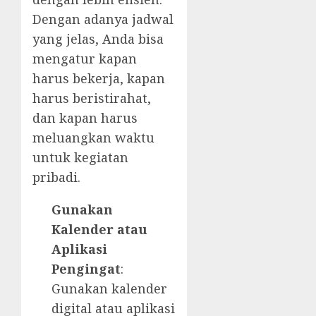
Dengan adanya jadwal
yang jelas, Anda bisa
mengatur kapan
harus bekerja, kapan
harus beristirahat,
dan kapan harus
meluangkan waktu
untuk kegiatan
pribadi.
Gunakan
Kalender atau
Aplikasi
Pengingat
:
Gunakan kalender
digital atau aplikasi