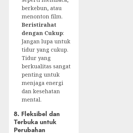
berkebun, atau
menonton film.
Beristirahat
dengan Cukup
:
Jangan lupa untuk
tidur yang cukup.
Tidur yang
berkualitas sangat
penting untuk
menjaga energi
dan kesehatan
mental.
8. Fleksibel dan
Terbuka untuk
Perubahan