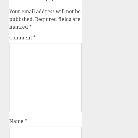
Your email address will not be
published.
Required fields are
marked
*
Comment
*
Name
*