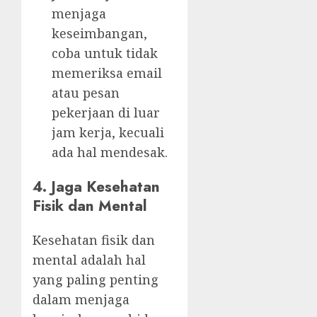
menjaga
keseimbangan,
coba untuk tidak
memeriksa email
atau pesan
pekerjaan di luar
jam kerja, kecuali
ada hal mendesak.
4. Jaga Kesehatan
Fisik dan Mental
Kesehatan fisik dan
mental adalah hal
yang paling penting
dalam menjaga