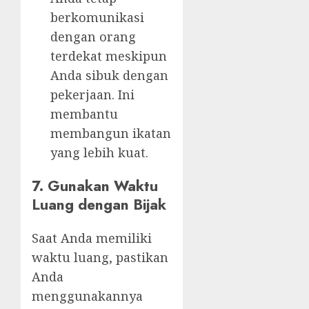
berkomunikasi
dengan orang
terdekat meskipun
Anda sibuk dengan
pekerjaan. Ini
membantu
membangun ikatan
yang lebih kuat.
7. Gunakan Waktu
Luang dengan Bijak
Saat Anda memiliki
waktu luang, pastikan
Anda
menggunakannya