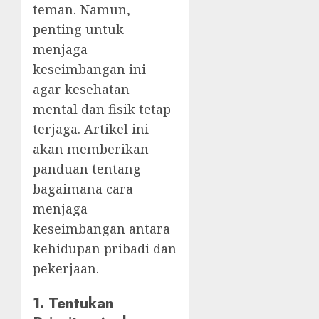
teman. Namun,
penting untuk
menjaga
keseimbangan ini
agar kesehatan
mental dan fisik tetap
terjaga. Artikel ini
akan memberikan
panduan tentang
bagaimana cara
menjaga
keseimbangan antara
kehidupan pribadi dan
pekerjaan.
1. Tentukan