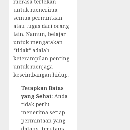
merasa tertekan
untuk menerima
semua permintaan
atau tugas dari orang
lain. Namun, belajar
untuk mengatakan
“tidak” adalah
keterampilan penting
untuk menjaga
keseimbangan hidup.
Tetapkan Batas
yang Sehat
: Anda
tidak perlu
menerima setiap
permintaan yang
datang, terutama