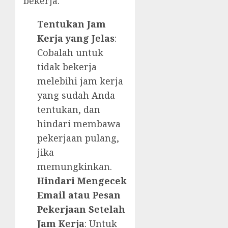
bekerja.
Tentukan Jam
Kerja yang Jelas
:
Cobalah untuk
tidak bekerja
melebihi jam kerja
yang sudah Anda
tentukan, dan
hindari membawa
pekerjaan pulang,
jika
memungkinkan.
Hindari Mengecek
Email atau Pesan
Pekerjaan Setelah
Jam Kerja
: Untuk