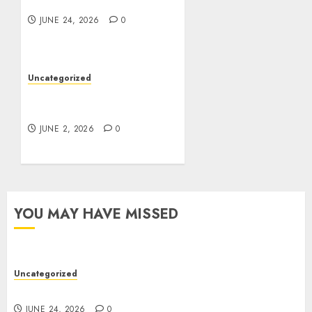
Cari Keseruan Baru
JUNE 24, 2026
0
Uncategorized
Game Online yang Cocok
Buat Anak Nongkrong
JUNE 2, 2026
0
YOU MAY HAVE MISSED
Uncategorized
Main Game Online Buat Cari Keseruan Baru
JUNE 24, 2026
0