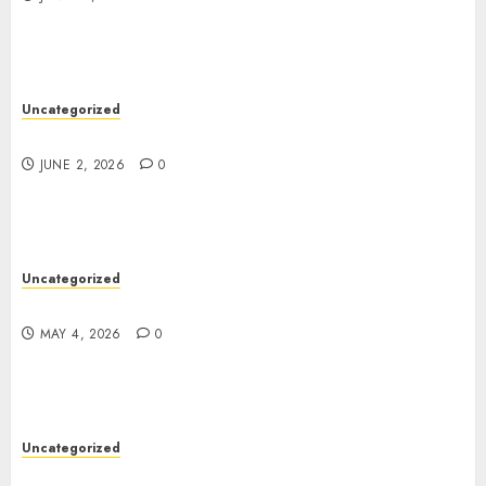
Uncategorized
Game Online yang Cocok Buat Anak Nongkrong
JUNE 2, 2026
0
Uncategorized
Mabar Bareng Biar Nggak Sepi
MAY 4, 2026
0
Uncategorized
Game Viral di Internet