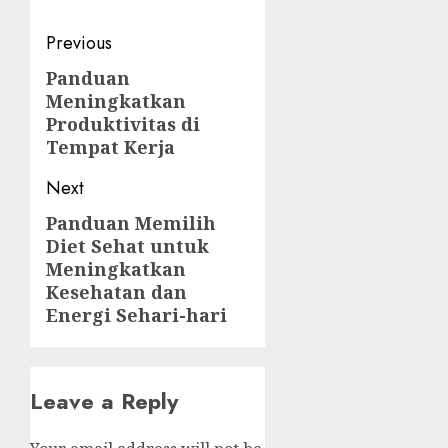
Post
Previous
navigation
Panduan
Previous
Meningkatkan
post:
Produktivitas di
Tempat Kerja
Next
Panduan Memilih
Next
Diet Sehat untuk
post:
Meningkatkan
Kesehatan dan
Energi Sehari-hari
Leave a Reply