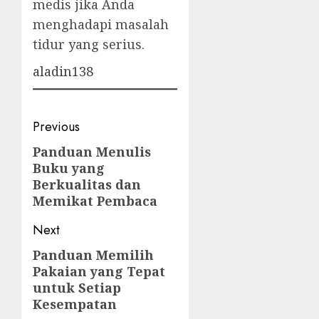
medis jika Anda
menghadapi masalah
tidur yang serius.
aladin138
Post
Previous
navigation
Panduan Menulis
Previous
Buku yang
post:
Berkualitas dan
Memikat Pembaca
Next
Panduan Memilih
Next
Pakaian yang Tepat
post:
untuk Setiap
Kesempatan