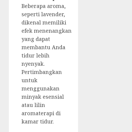
Beberapa aroma,
seperti lavender,
dikenal memiliki
efek menenangkan
yang dapat
membantu Anda
tidur lebih
nyenyak.
Pertimbangkan
untuk
menggunakan
minyak esensial
atau lilin
aromaterapi di
kamar tidur.