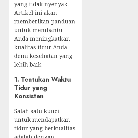
yang tidak nyenyak.
Artikel ini akan
memberikan panduan
untuk membantu
Anda meningkatkan
kualitas tidur Anda
demi kesehatan yang
lebih baik.
1. Tentukan Waktu
Tidur yang
Konsisten
Salah satu kunci
untuk mendapatkan
tidur yang berkualitas
adalah dengan