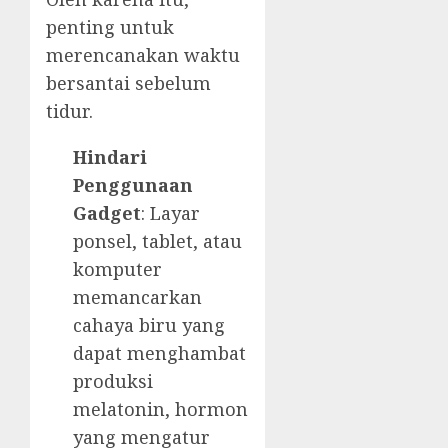
penting untuk
merencanakan waktu
bersantai sebelum
tidur.
Hindari
Penggunaan
Gadget
: Layar
ponsel, tablet, atau
komputer
memancarkan
cahaya biru yang
dapat menghambat
produksi
melatonin, hormon
yang mengatur