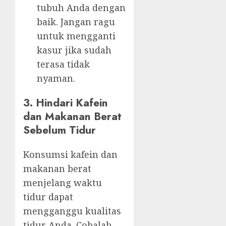
tubuh Anda dengan
baik. Jangan ragu
untuk mengganti
kasur jika sudah
terasa tidak
nyaman.
3. Hindari Kafein
dan Makanan Berat
Sebelum Tidur
Konsumsi kafein dan
makanan berat
menjelang waktu
tidur dapat
mengganggu kualitas
tidur Anda. Cobalah