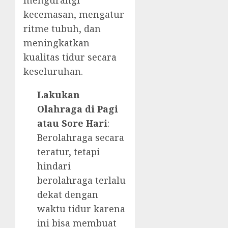
mengurangi
kecemasan, mengatur
ritme tubuh, dan
meningkatkan
kualitas tidur secara
keseluruhan.
Lakukan
Olahraga di Pagi
atau Sore Hari
:
Berolahraga secara
teratur, tetapi
hindari
berolahraga terlalu
dekat dengan
waktu tidur karena
ini bisa membuat