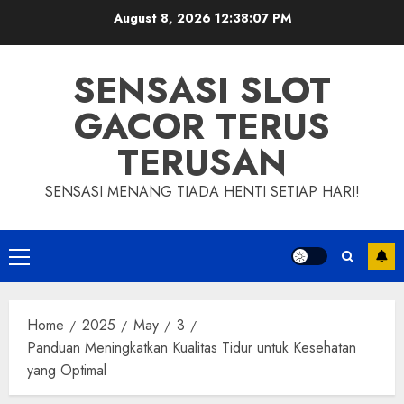
Skip
August 8, 2026
12:38:08 PM
to
content
SENSASI SLOT
GACOR TERUS
TERUSAN
SENSASI MENANG TIADA HENTI SETIAP HARI!
Primary
Menu
Home
2025
May
3
Panduan Meningkatkan Kualitas Tidur untuk Kesehatan
yang Optimal