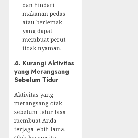
dan hindari
makanan pedas
atau berlemak
yang dapat
membuat perut
tidak nyaman.
4. Kurangi Aktivitas
yang Merangsang
Sebelum Tidur
Aktivitas yang
merangsang otak
sebelum tidur bisa
membuat Anda
terjaga lebih lama.
Oleh karena itu,