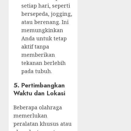
setiap hari, seperti
bersepeda, jogging,
atau berenang. Ini
memungkinkan
Anda untuk tetap
aktif tanpa
memberikan
tekanan berlebih
pada tubuh.
5. Pertimbangkan
Waktu dan Lokasi
Beberapa olahraga
memerlukan
peralatan khusus atau