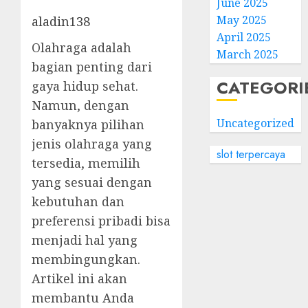
June 2025
May 2025
aladin138
April 2025
Olahraga adalah
March 2025
bagian penting dari
CATEGORI
gaya hidup sehat.
Namun, dengan
Uncategorized
banyaknya pilihan
jenis olahraga yang
slot terpercaya
tersedia, memilih
yang sesuai dengan
kebutuhan dan
preferensi pribadi bisa
menjadi hal yang
membingungkan.
Artikel ini akan
membantu Anda