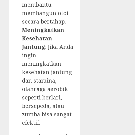
membantu
membangun otot
secara bertahap.
Meningkatkan
Kesehatan
Jantung
: Jika Anda
ingin
meningkatkan
kesehatan jantung
dan stamina,
olahraga aerobik
seperti berlari,
bersepeda, atau
zumba bisa sangat
efektif.