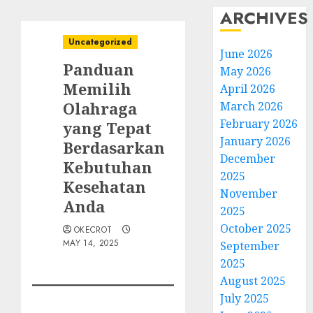
ARCHIVES
Uncategorized
June 2026
Panduan
May 2026
Memilih
April 2026
Olahraga
March 2026
February 2026
yang Tepat
January 2026
Berdasarkan
December
Kebutuhan
2025
Kesehatan
November
Anda
2025
October 2025
OKECROT
MAY 14, 2025
September
2025
August 2025
July 2025