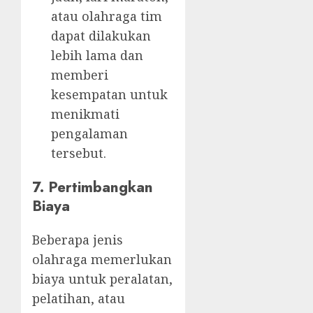
atau olahraga tim
dapat dilakukan
lebih lama dan
memberi
kesempatan untuk
menikmati
pengalaman
tersebut.
7. Pertimbangkan
Biaya
Beberapa jenis
olahraga memerlukan
biaya untuk peralatan,
pelatihan, atau