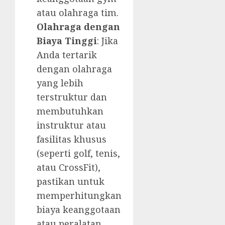
atau olahraga tim.
Olahraga dengan
Biaya Tinggi
: Jika
Anda tertarik
dengan olahraga
yang lebih
terstruktur dan
membutuhkan
instruktur atau
fasilitas khusus
(seperti golf, tenis,
atau CrossFit),
pastikan untuk
memperhitungkan
biaya keanggotaan
atau peralatan.