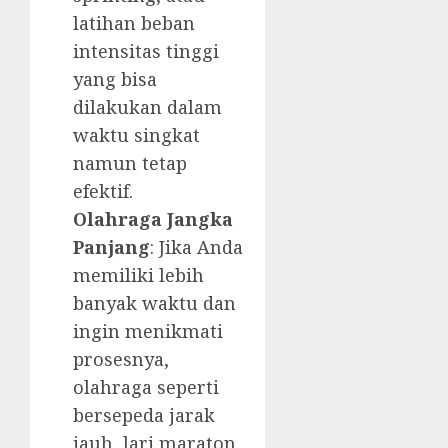
latihan beban
intensitas tinggi
yang bisa
dilakukan dalam
waktu singkat
namun tetap
efektif.
Olahraga Jangka
Panjang
: Jika Anda
memiliki lebih
banyak waktu dan
ingin menikmati
prosesnya,
olahraga seperti
bersepeda jarak
jauh, lari maraton,