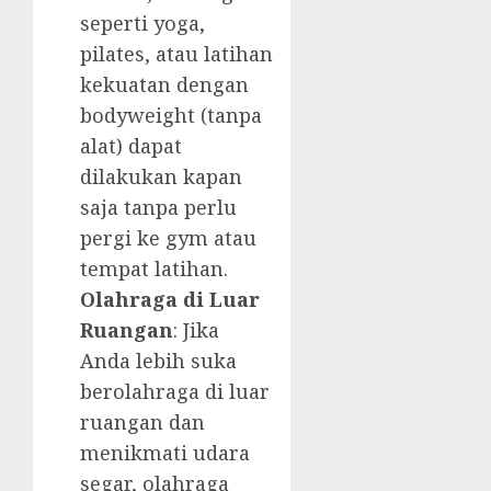
seperti yoga,
pilates, atau latihan
kekuatan dengan
bodyweight (tanpa
alat) dapat
dilakukan kapan
saja tanpa perlu
pergi ke gym atau
tempat latihan.
Olahraga di Luar
Ruangan
: Jika
Anda lebih suka
berolahraga di luar
ruangan dan
menikmati udara
segar, olahraga