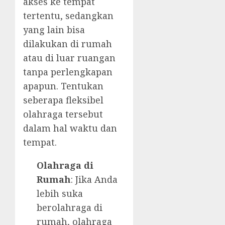
akses ke tempat
tertentu, sedangkan
yang lain bisa
dilakukan di rumah
atau di luar ruangan
tanpa perlengkapan
apapun. Tentukan
seberapa fleksibel
olahraga tersebut
dalam hal waktu dan
tempat.
Olahraga di
Rumah
: Jika Anda
lebih suka
berolahraga di
rumah, olahraga