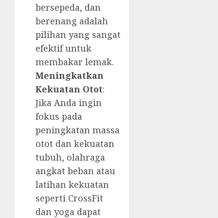
bersepeda, dan
berenang adalah
pilihan yang sangat
efektif untuk
membakar lemak.
Meningkatkan
Kekuatan Otot
:
Jika Anda ingin
fokus pada
peningkatan massa
otot dan kekuatan
tubuh, olahraga
angkat beban atau
latihan kekuatan
seperti CrossFit
dan yoga dapat