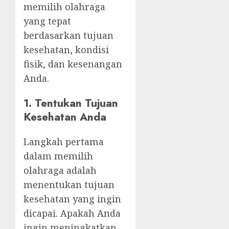
memilih olahraga
yang tepat
berdasarkan tujuan
kesehatan, kondisi
fisik, dan kesenangan
Anda.
1. Tentukan Tujuan
Kesehatan Anda
Langkah pertama
dalam memilih
olahraga adalah
menentukan tujuan
kesehatan yang ingin
dicapai. Apakah Anda
ingin meningkatkan