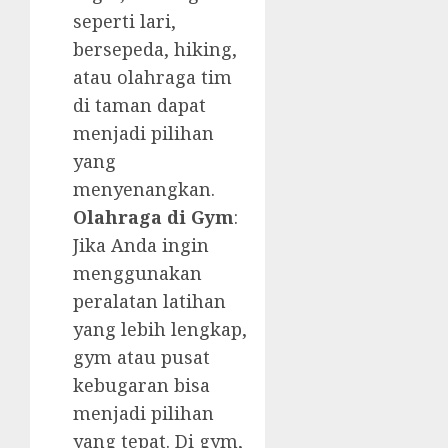
seperti lari,
bersepeda, hiking,
atau olahraga tim
di taman dapat
menjadi pilihan
yang
menyenangkan.
Olahraga di Gym
:
Jika Anda ingin
menggunakan
peralatan latihan
yang lebih lengkap,
gym atau pusat
kebugaran bisa
menjadi pilihan
yang tepat. Di gym,