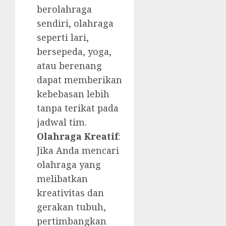
berolahraga
sendiri, olahraga
seperti lari,
bersepeda, yoga,
atau berenang
dapat memberikan
kebebasan lebih
tanpa terikat pada
jadwal tim.
Olahraga Kreatif
:
Jika Anda mencari
olahraga yang
melibatkan
kreativitas dan
gerakan tubuh,
pertimbangkan