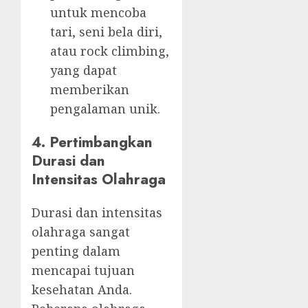
untuk mencoba
tari, seni bela diri,
atau rock climbing,
yang dapat
memberikan
pengalaman unik.
4. Pertimbangkan
Durasi dan
Intensitas Olahraga
Durasi dan intensitas
olahraga sangat
penting dalam
mencapai tujuan
kesehatan Anda.