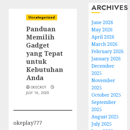
ARCHIVES
Uncategorized
June 2026
Panduan
May 2026
Memilih
April 2026
Gadget
March 2026
February 2026
yang Tepat
January 2026
untuk
December
Kebutuhan
2025
Anda
November
2025
OKECROT
JULY 16, 2025
October 2025
September
2025
August 2025
okeplay777
July 2025