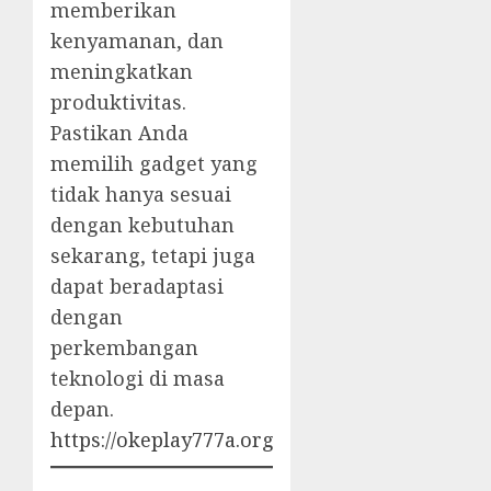
memberikan
kenyamanan, dan
meningkatkan
produktivitas.
Pastikan Anda
memilih gadget yang
tidak hanya sesuai
dengan kebutuhan
sekarang, tetapi juga
dapat beradaptasi
dengan
perkembangan
teknologi di masa
depan.
https://okeplay777a.org