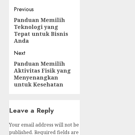
Post
Previous
navigation
Panduan Memilih
Previous
Teknologi yang
post:
Tepat untuk Bisnis
Anda
Next
Panduan Memilih
Next
Aktivitas Fisik yang
post:
Menyenangkan
untuk Kesehatan
Leave a Reply
Your email address will not be
published.
Required fields are