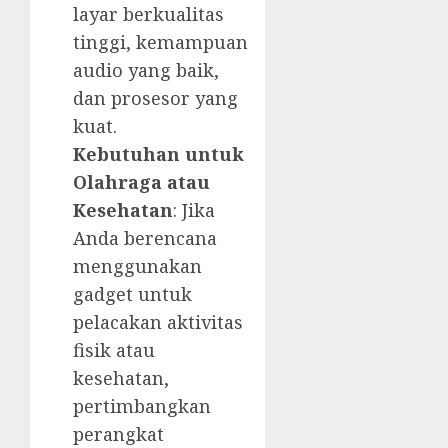
layar berkualitas
tinggi, kemampuan
audio yang baik,
dan prosesor yang
kuat.
Kebutuhan untuk
Olahraga atau
Kesehatan
: Jika
Anda berencana
menggunakan
gadget untuk
pelacakan aktivitas
fisik atau
kesehatan,
pertimbangkan
perangkat