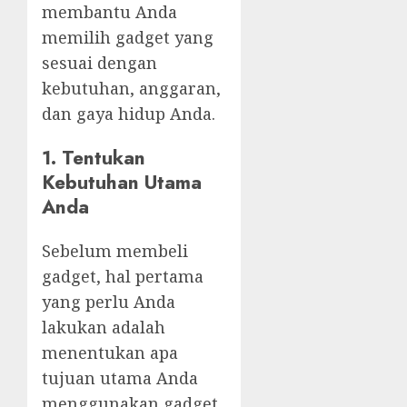
membantu Anda
memilih gadget yang
sesuai dengan
kebutuhan, anggaran,
dan gaya hidup Anda.
1. Tentukan
Kebutuhan Utama
Anda
Sebelum membeli
gadget, hal pertama
yang perlu Anda
lakukan adalah
menentukan apa
tujuan utama Anda
menggunakan gadget