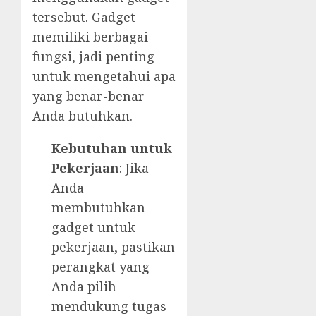
tersebut. Gadget
memiliki berbagai
fungsi, jadi penting
untuk mengetahui apa
yang benar-benar
Anda butuhkan.
Kebutuhan untuk
Pekerjaan
: Jika
Anda
membutuhkan
gadget untuk
pekerjaan, pastikan
perangkat yang
Anda pilih
mendukung tugas