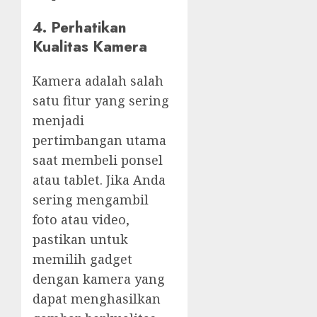
4. Perhatikan
Kualitas Kamera
Kamera adalah salah
satu fitur yang sering
menjadi
pertimbangan utama
saat membeli ponsel
atau tablet. Jika Anda
sering mengambil
foto atau video,
pastikan untuk
memilih gadget
dengan kamera yang
dapat menghasilkan