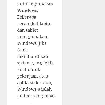
untuk digunakan.
Windows
:
Beberapa
perangkat laptop
dan tablet
menggunakan
Windows. Jika
Anda
membutuhkan
sistem yang lebih
kuat untuk
pekerjaan atau
aplikasi desktop,
Windows adalah
pilihan yang tepat.