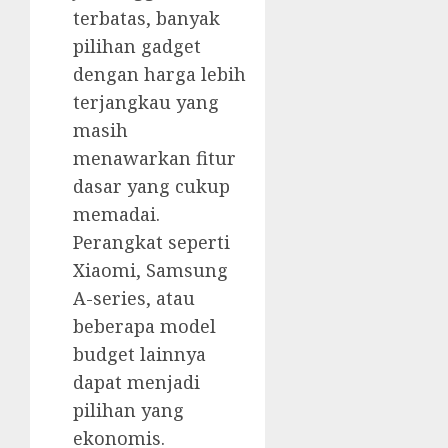
terbatas, banyak
pilihan gadget
dengan harga lebih
terjangkau yang
masih
menawarkan fitur
dasar yang cukup
memadai.
Perangkat seperti
Xiaomi, Samsung
A-series, atau
beberapa model
budget lainnya
dapat menjadi
pilihan yang
ekonomis.