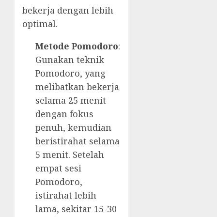
bekerja dengan lebih
optimal.
Metode Pomodoro
:
Gunakan teknik
Pomodoro, yang
melibatkan bekerja
selama 25 menit
dengan fokus
penuh, kemudian
beristirahat selama
5 menit. Setelah
empat sesi
Pomodoro,
istirahat lebih
lama, sekitar 15-30