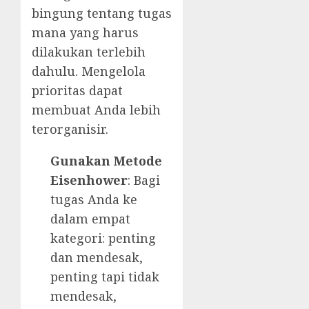
bingung tentang tugas
mana yang harus
dilakukan terlebih
dahulu. Mengelola
prioritas dapat
membuat Anda lebih
terorganisir.
Gunakan Metode
Eisenhower
: Bagi
tugas Anda ke
dalam empat
kategori: penting
dan mendesak,
penting tapi tidak
mendesak,