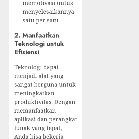
memotivasi untuk
menyelesaikannya
satu per satu.
2. Manfaatkan
Teknologi untuk
Efisiensi
Teknologi dapat
menjadi alat yang
sangat berguna untuk
meningkatkan
produktivitas. Dengan
memanfaatkan
aplikasi dan perangkat
lunak yang tepat,
Anda bisa bekerja