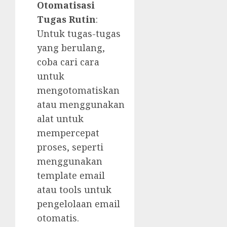
Otomatisasi
Tugas Rutin
:
Untuk tugas-tugas
yang berulang,
coba cari cara
untuk
mengotomatiskan
atau menggunakan
alat untuk
mempercepat
proses, seperti
menggunakan
template email
atau tools untuk
pengelolaan email
otomatis.