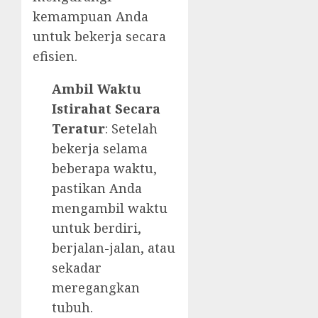
kemampuan Anda
untuk bekerja secara
efisien.
Ambil Waktu
Istirahat Secara
Teratur
: Setelah
bekerja selama
beberapa waktu,
pastikan Anda
mengambil waktu
untuk berdiri,
berjalan-jalan, atau
sekadar
meregangkan
tubuh.