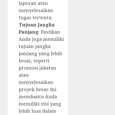
laporan atau
menyelesaikan
tugas tertentu.
Tujuan Jangka
Panjang
: Pastikan
Anda juga memiliki
tujuan jangka
panjang yang lebih
besar, seperti
promosi jabatan
atau
menyelesaikan
proyek besar. Ini
membantu Anda
memiliki visi yang
lebih luas dalam