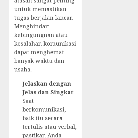
atasan sangat penting
untuk memastikan
tugas berjalan lancar.
Menghindari
kebingungnan atau
kesalahan komunikasi
dapat menghemat
banyak waktu dan
usaha.
Jelaskan dengan
Jelas dan Singkat
:
Saat
berkomunikasi,
baik itu secara
tertulis atau verbal,
pastikan Anda