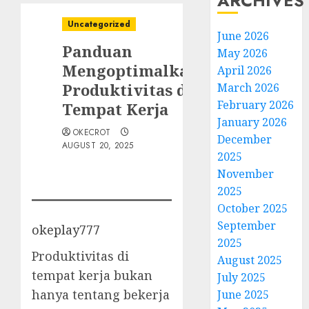
ARCHIVES
Uncategorized
June 2026
Panduan
May 2026
Mengoptimalkan
April 2026
Produktivitas di
March 2026
February 2026
Tempat Kerja
January 2026
OKECROT
December
AUGUST 20, 2025
2025
November
2025
October 2025
September
okeplay777
2025
Produktivitas di
August 2025
tempat kerja bukan
July 2025
hanya tentang bekerja
June 2025