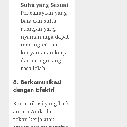
Suhu yang Sesuai
:
Pencahayaan yang
baik dan suhu
ruangan yang
nyaman juga dapat
meningkatkan
kenyamanan kerja
dan mengurangi
rasa lelah.
8. Berkomunikasi
dengan Efektif
Komunikasi yang baik
antara Anda dan
rekan kerja atau