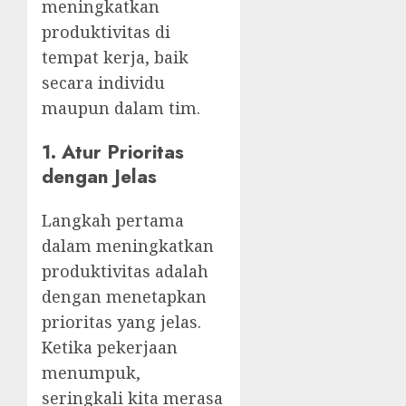
meningkatkan
produktivitas di
tempat kerja, baik
secara individu
maupun dalam tim.
1. Atur Prioritas
dengan Jelas
Langkah pertama
dalam meningkatkan
produktivitas adalah
dengan menetapkan
prioritas yang jelas.
Ketika pekerjaan
menumpuk,
seringkali kita merasa