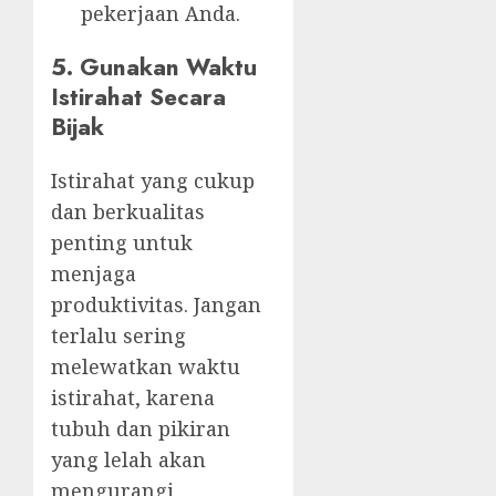
pekerjaan Anda.
5. Gunakan Waktu
Istirahat Secara
Bijak
Istirahat yang cukup
dan berkualitas
penting untuk
menjaga
produktivitas. Jangan
terlalu sering
melewatkan waktu
istirahat, karena
tubuh dan pikiran
yang lelah akan
mengurangi