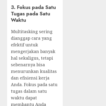
3. Fokus pada Satu
Tugas pada Satu
Waktu
Multitasking sering
dianggap cara yang
efektif untuk
mengerjakan banyak
hal sekaligus, tetapi
sebenarnya bisa
menurunkan kualitas
dan efisiensi kerja
Anda. Fokus pada satu
tugas dalam satu
waktu dapat
membantu Anda