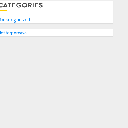
CATEGORIES
Uncategorized
lot terpercaya