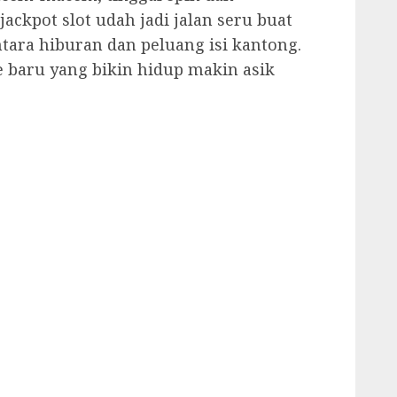
ackpot slot udah jadi jalan seru buat
ara hiburan dan peluang isi kantong.
e baru yang bikin hidup makin asik