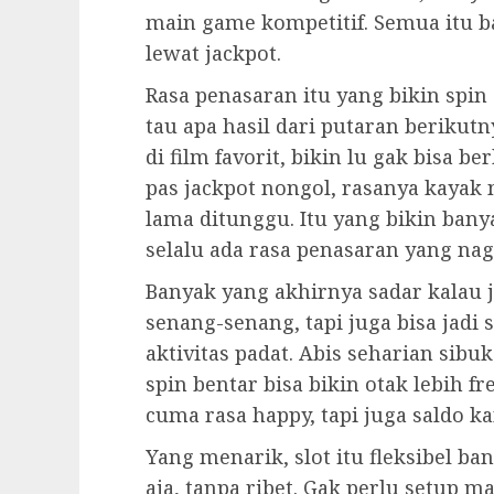
main game kompetitif. Semua itu ba
lewat jackpot.
Rasa penasaran itu yang bikin spin
tau apa hasil dari putaran berikut
di film favorit, bikin lu gak bisa 
pas jackpot nongol, rasanya kayak
lama ditunggu. Itu yang bikin bany
selalu ada rasa penasaran yang nag
Banyak yang akhirnya sadar kalau j
senang-senang, tapi juga bisa jadi 
aktivitas padat. Abis seharian sibuk
spin bentar bisa bikin otak lebih f
cuma rasa happy, tapi juga saldo k
Yang menarik, slot itu fleksibel ban
aja, tanpa ribet. Gak perlu setup 