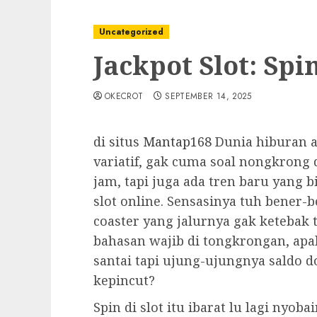
Uncategorized
Jackpot Slot: Spi
OKECROT
SEPTEMBER 14, 2025
di situs
Mantap168
Dunia hiburan 
variatif, gak cuma soal nongkrong d
jam, tapi juga ada tren baru yang bi
slot online. Sensasinya tuh bener-b
coaster yang jalurnya gak ketebak ta
bahasan wajib di tongkrongan, apal
santai tapi ujung-ujungnya saldo d
kepincut?
Spin di slot itu ibarat lu lagi nyob