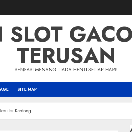
I SLOT GACO
TERUSAN
SENSASI MENANG TIADA HENTI SETIAP HARI!
PAGE
SITE MAP
Seru Isi Kantong