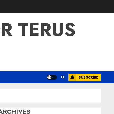
R TERUS
SUBSCRIBE
ARCHIVES