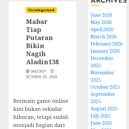
ARCHIVES
Uncategorized
June 2026
Mabar
May 2026
Tiap
April 2026
Putaran
March 2026
February 2026
Bikin
January 2026
Nagih
December
Aladin138
2025
OKECROT
November
OCTOBER 22, 2025
2025
October 2025
September
Bermain game online
2025
kini bukan sekadar
August 2025
July 2025
hiburan, tetapi sudah
June 2025
menjadi bagian dari