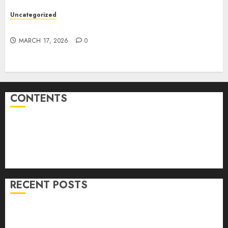
Uncategorized
Mabar Sampai Lupa Jam
MARCH 17, 2026
0
CONTENTS
Home
About
Blog
Contact
RECENT POSTS
Main Game Online Buat Cari Keseruan Baru
Game Online yang Cocok Buat Anak Nongkrong