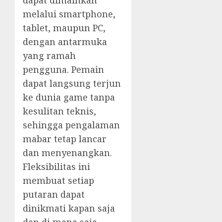
dapat dimainkan
melalui smartphone,
tablet, maupun PC,
dengan antarmuka
yang ramah
pengguna. Pemain
dapat langsung terjun
ke dunia game tanpa
kesulitan teknis,
sehingga pengalaman
mabar tetap lancar
dan menyenangkan.
Fleksibilitas ini
membuat setiap
putaran dapat
dinikmati kapan saja