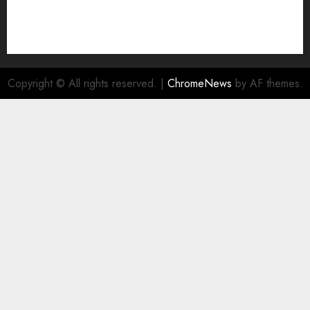
Mabar Bareng Biar Nggak Sepi
Game Viral di Internet
Game Online yang Bikin Lupa Segalanya
Copyright © All rights reserved.
|
ChromeNews
by AF themes.