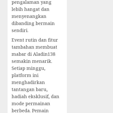
pengalaman yang
lebih hangat dan
menyenangkan
dibanding bermain
sendiri.
Event rutin dan fitur
tambahan membuat
mabar di Aladin138
semakin menarik.
Setiap minggu,
platform ini
menghadirkan
tantangan baru,
hadiah eksklusif, dan
mode permainan
berbeda. Pemain