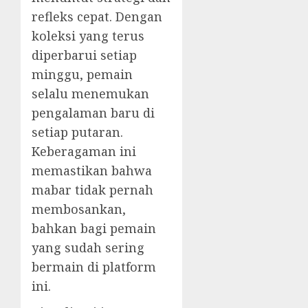
refleks cepat. Dengan
koleksi yang terus
diperbarui setiap
minggu, pemain
selalu menemukan
pengalaman baru di
setiap putaran.
Keberagaman ini
memastikan bahwa
mabar tidak pernah
membosankan,
bahkan bagi pemain
yang sudah sering
bermain di platform
ini.