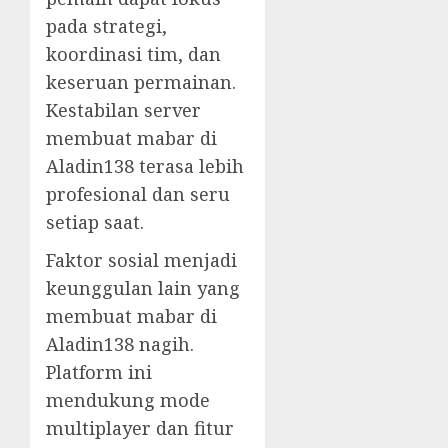
pada strategi,
koordinasi tim, dan
keseruan permainan.
Kestabilan server
membuat mabar di
Aladin138 terasa lebih
profesional dan seru
setiap saat.
Faktor sosial menjadi
keunggulan lain yang
membuat mabar di
Aladin138 nagih.
Platform ini
mendukung mode
multiplayer dan fitur