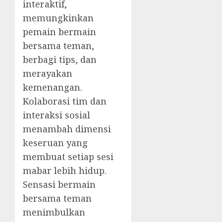
interaktif,
memungkinkan
pemain bermain
bersama teman,
berbagi tips, dan
merayakan
kemenangan.
Kolaborasi tim dan
interaksi sosial
menambah dimensi
keseruan yang
membuat setiap sesi
mabar lebih hidup.
Sensasi bermain
bersama teman
menimbulkan