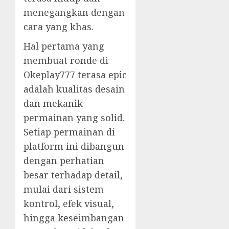
menegangkan dengan
cara yang khas.
Hal pertama yang
membuat ronde di
Okeplay777 terasa epic
adalah kualitas desain
dan mekanik
permainan yang solid.
Setiap permainan di
platform ini dibangun
dengan perhatian
besar terhadap detail,
mulai dari sistem
kontrol, efek visual,
hingga keseimbangan