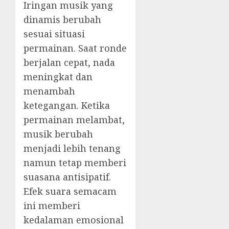
Iringan musik yang
dinamis berubah
sesuai situasi
permainan. Saat ronde
berjalan cepat, nada
meningkat dan
menambah
ketegangan. Ketika
permainan melambat,
musik berubah
menjadi lebih tenang
namun tetap memberi
suasana antisipatif.
Efek suara semacam
ini memberi
kedalaman emosional