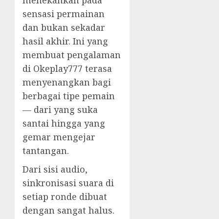
menekankan pada
sensasi permainan
dan bukan sekadar
hasil akhir. Ini yang
membuat pengalaman
di Okeplay777 terasa
menyenangkan bagi
berbagai tipe pemain
— dari yang suka
santai hingga yang
gemar mengejar
tantangan.
Dari sisi audio,
sinkronisasi suara di
setiap ronde dibuat
dengan sangat halus.