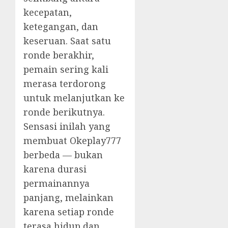
kecepatan,
ketegangan, dan
keseruan. Saat satu
ronde berakhir,
pemain sering kali
merasa terdorong
untuk melanjutkan ke
ronde berikutnya.
Sensasi inilah yang
membuat Okeplay777
berbeda — bukan
karena durasi
permainannya
panjang, melainkan
karena setiap ronde
terasa hidup dan