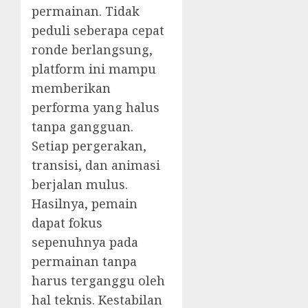
permainan. Tidak
peduli seberapa cepat
ronde berlangsung,
platform ini mampu
memberikan
performa yang halus
tanpa gangguan.
Setiap pergerakan,
transisi, dan animasi
berjalan mulus.
Hasilnya, pemain
dapat fokus
sepenuhnya pada
permainan tanpa
harus terganggu oleh
hal teknis. Kestabilan