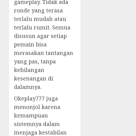
gameplay. Tidak ada
ronde yang terasa
terlalu mudah atau
terlalu rumit. Semua
disusun agar setiap
pemain bisa
merasakan tantangan
yang pas, tanpa
kehilangan
kesenangan di
dalamnya.
Okeplay777 juga
menonjol karena
kemampuan
sistemnya dalam
menjaga kestabilan