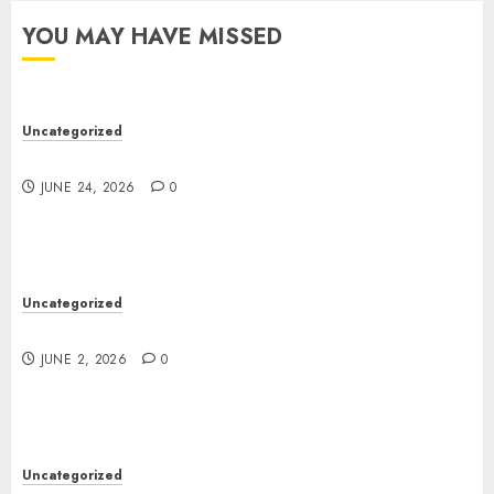
YOU MAY HAVE MISSED
Uncategorized
Main Game Online Buat Cari Keseruan Baru
JUNE 24, 2026
0
Uncategorized
Game Online yang Cocok Buat Anak Nongkrong
JUNE 2, 2026
0
Uncategorized