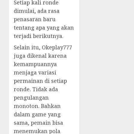
Setiap kali ronde
dimulai, ada rasa
penasaran baru
tentang apa yang akan
terjadi berikutnya.
Selain itu, Okeplay777
juga dikenal karena
kemampuannya
menjaga variasi
permainan di setiap
ronde. Tidak ada
pengulangan
monoton. Bahkan
dalam game yang
sama, pemain bisa
menemukan pola