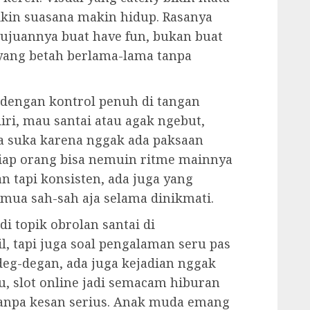
ikin suasana makin hidup. Rasanya
tujuannya buat have fun, bukan buat
 yang betah berlama-lama tanpa
ik dengan kontrol penuh di tangan
ri, mau santai atau agak ngebut,
a suka karena nggak ada paksaan
etiap orang bisa nemuin ritme mainnya
n tapi konsisten, ada juga yang
emua sah-sah aja selama dinikmati.
adi topik obrolan santai di
, tapi juga soal pengalaman seru pas
deg-degan, ada juga kejadian nggak
tu, slot online jadi semacam hiburan
 tanpa kesan serius. Anak muda emang