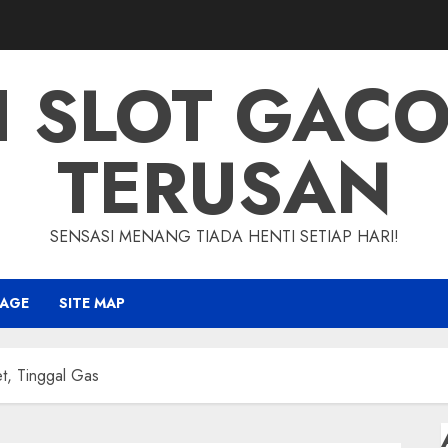
I SLOT GACO
TERUSAN
SENSASI MENANG TIADA HENTI SETIAP HARI!
PAGE
SITE MAP
et, Tinggal Gas