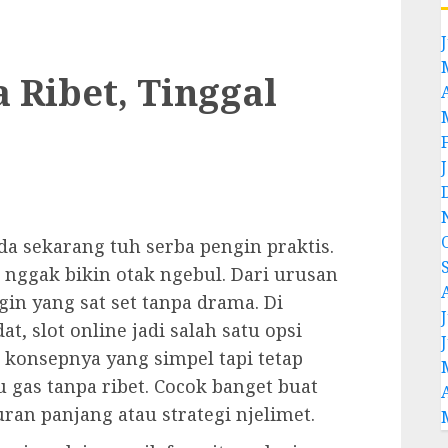
 Ribet, Tinggal
 sekarang tuh serba pengin praktis.
 nggak bikin otak ngebul. Dari urusan
n yang sat set tanpa drama. Di
, slot online jadi salah satu opsi
 konsepnya yang simpel tapi tetap
lu gas tanpa ribet. Cocok banget buat
an panjang atau strategi njelimet.