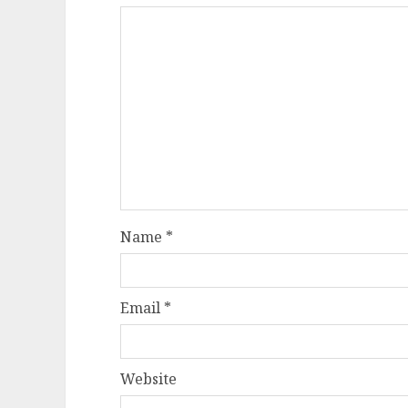
Name
*
Email
*
Website