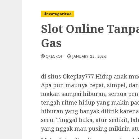
Uncategorized
Slot Online Tanpa
Gas
OKECROT
JANUARY 22, 2026
di situs
Okeplay777
Hidup anak muda
Apa pun maunya cepat, simpel, dan
makan sampai hiburan, semua pengi
tengah ritme hidup yang makin padat
hiburan yang banyak dilirik karena
seru. Tinggal buka, atur sedikit, la
yang nggak mau pusing mikirin atur