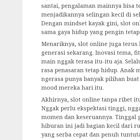
santai, pengalaman mainnya bisa te
menjadikannya selingan kecil di sel
Dengan mindset kayak gini, slot onl
sama gaya hidup yang pengin tetap 
Menariknya, slot online juga teru
generasi sekarang. Inovasi tema, f
main nggak terasa itu-itu aja. Selal
rasa penasaran tetap hidup. Anak m
ngerasa punya banyak pilihan buat
mood mereka hari itu.
Akhirnya, slot online tanpa ribet 
Nggak perlu ekspektasi tinggi, ng
momen dan keseruannya. Tinggal ga
hiburan ini jadi bagian kecil dari r
yang serba cepat dan penuh tuntuta