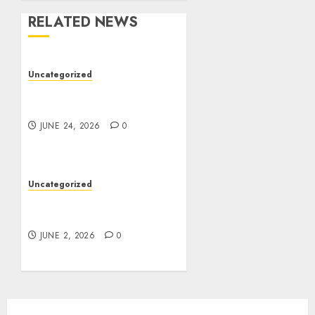
RELATED NEWS
Uncategorized
Main Game Online Buat
Cari Keseruan Baru
JUNE 24, 2026
0
Uncategorized
Game Online yang Cocok
Buat Anak Nongkrong
JUNE 2, 2026
0