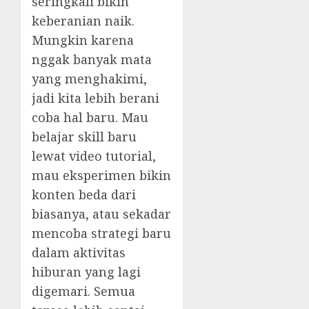
seringkali bikin
keberanian naik.
Mungkin karena
nggak banyak mata
yang menghakimi,
jadi kita lebih berani
coba hal baru. Mau
belajar skill baru
lewat video tutorial,
mau eksperimen bikin
konten beda dari
biasanya, atau sekadar
mencoba strategi baru
dalam aktivitas
hiburan yang lagi
digemari. Semua