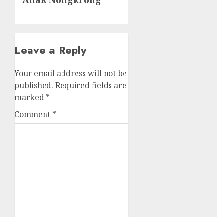
Anak Nongkrong
Leave a Reply
Your email address will not be
published.
Required fields are
marked
*
Comment
*