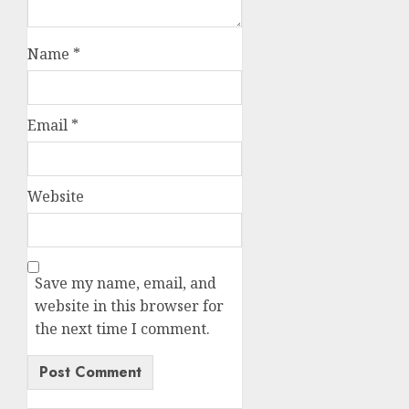
Name
*
Email
*
Website
Save my name, email, and
website in this browser for
the next time I comment.