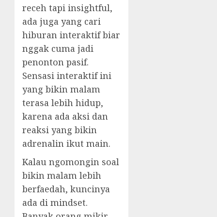
receh tapi insightful,
ada juga yang cari
hiburan interaktif biar
nggak cuma jadi
penonton pasif.
Sensasi interaktif ini
yang bikin malam
terasa lebih hidup,
karena ada aksi dan
reaksi yang bikin
adrenalin ikut main.
Kalau ngomongin soal
bikin malam lebih
berfaedah, kuncinya
ada di mindset.
Banyak orang mikir