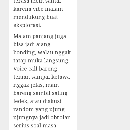
terasa lebih santai
karena vibe malam
mendukung buat
eksplorasi.
Malam panjang juga
bisa jadi ajang
bonding, walau nggak
tatap muka langsung.
Voice call bareng
teman sampai ketawa
nggak jelas, main
bareng sambil saling
ledek, atau diskusi
random yang ujung-
ujungnya jadi obrolan
serius soal masa