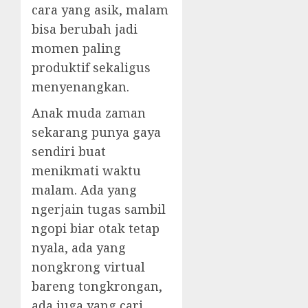
cara yang asik, malam
bisa berubah jadi
momen paling
produktif sekaligus
menyenangkan.
Anak muda zaman
sekarang punya gaya
sendiri buat
menikmati waktu
malam. Ada yang
ngerjain tugas sambil
ngopi biar otak tetap
nyala, ada yang
nongkrong virtual
bareng tongkrongan,
ada juga yang cari