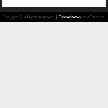
Game Online yang Bikin Lupa Segalanya
Copyright © All rights reserved.
|
ChromeNews
by AF themes.