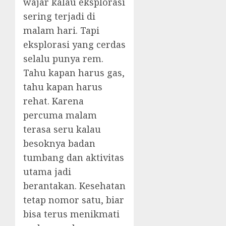
wajar kalau eksplorasi
sering terjadi di
malam hari. Tapi
eksplorasi yang cerdas
selalu punya rem.
Tahu kapan harus gas,
tahu kapan harus
rehat. Karena
percuma malam
terasa seru kalau
besoknya badan
tumbang dan aktivitas
utama jadi
berantakan. Kesehatan
tetap nomor satu, biar
bisa terus menikmati