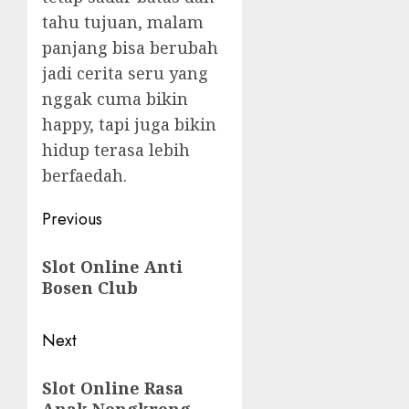
tahu tujuan, malam
panjang bisa berubah
jadi cerita seru yang
nggak cuma bikin
happy, tapi juga bikin
hidup terasa lebih
berfaedah.
Post
Previous
navigation
Previous
Slot Online Anti
post:
Bosen Club
Next
Next
Slot Online Rasa
post: