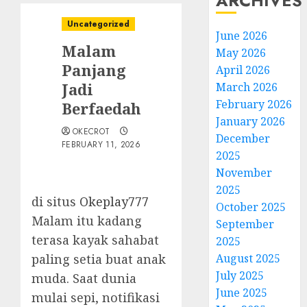
ARCHIVES
Uncategorized
June 2026
Malam
May 2026
Panjang
April 2026
Jadi
March 2026
February 2026
Berfaedah
January 2026
OKECROT
December
FEBRUARY 11, 2026
2025
November
2025
di situs
Okeplay777
October 2025
Malam itu kadang
September
terasa kayak sahabat
2025
paling setia buat anak
August 2025
July 2025
muda. Saat dunia
June 2025
mulai sepi, notifikasi