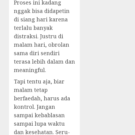
Proses ini kadang
nggak bisa didapetin
di siang hari karena
terlalu banyak
distraksi. Justru di
malam hari, obrolan
sama diri sendiri
terasa lebih dalam dan
meaningful.
Tapi tentu aja, biar
malam tetap
berfaedah, harus ada
kontrol. Jangan
sampai kebablasan
sampai lupa waktu
dan kesehatan. Seru-