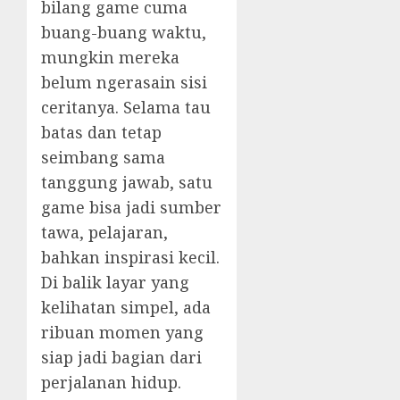
bilang game cuma
buang-buang waktu,
mungkin mereka
belum ngerasain sisi
ceritanya. Selama tau
batas dan tetap
seimbang sama
tanggung jawab, satu
game bisa jadi sumber
tawa, pelajaran,
bahkan inspirasi kecil.
Di balik layar yang
kelihatan simpel, ada
ribuan momen yang
siap jadi bagian dari
perjalanan hidup.