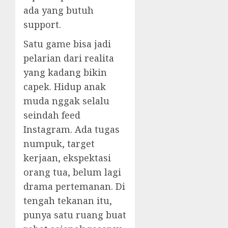
ada yang butuh
support.
Satu game bisa jadi
pelarian dari realita
yang kadang bikin
capek. Hidup anak
muda nggak selalu
seindah feed
Instagram. Ada tugas
numpuk, target
kerjaan, ekspektasi
orang tua, belum lagi
drama pertemanan. Di
tengah tekanan itu,
punya satu ruang buat