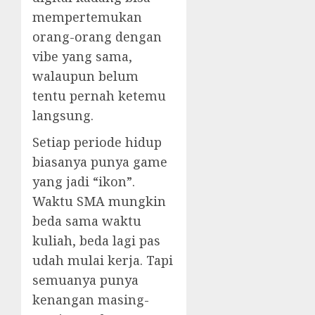
mempertemukan
orang-orang dengan
vibe yang sama,
walaupun belum
tentu pernah ketemu
langsung.
Setiap periode hidup
biasanya punya game
yang jadi “ikon”.
Waktu SMA mungkin
beda sama waktu
kuliah, beda lagi pas
udah mulai kerja. Tapi
semuanya punya
kenangan masing-