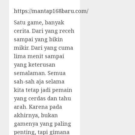
https://mantap168baru.com/
Satu game, banyak
cerita. Dari yang receh
sampai yang bikin
mikir. Dari yang cuma
lima menit sampai
yang keterusan
semalaman. Semua
sah-sah aja selama
kita tetap jadi pemain
yang cerdas dan tahu
arah. Karena pada
akhirnya, bukan
gamenya yang paling
penting, tapi gimana