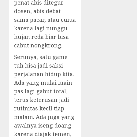
penat abis ditegur
dosen, abis debat
sama pacar, atau cuma
karena lagi nunggu
hujan reda biar bisa
cabut nongkrong.
Serunya, satu game
tuh bisa jadi saksi
perjalanan hidup kita.
Ada yang mulai main
pas lagi gabut total,
terus keterusan jadi
rutinitas kecil tiap
malam. Ada juga yang
awalnya iseng doang
karena diajak temen,