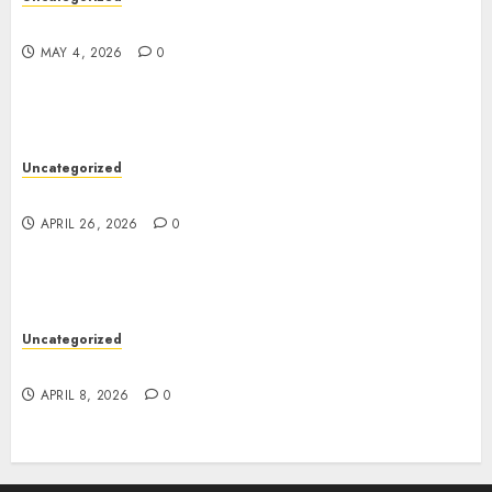
Mabar Bareng Biar Nggak Sepi
MAY 4, 2026
0
Uncategorized
Game Viral di Internet
APRIL 26, 2026
0
Uncategorized
Game Online yang Bikin Lupa Segalanya
APRIL 8, 2026
0