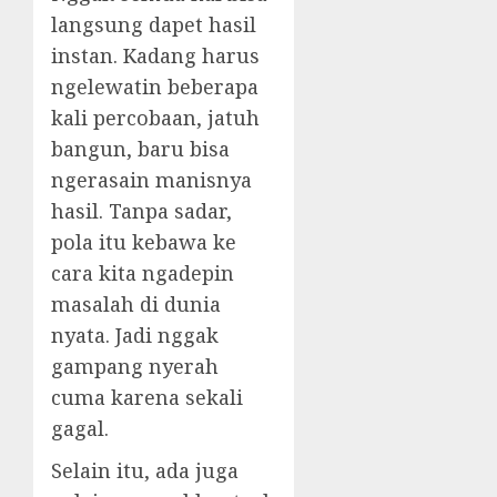
langsung dapet hasil
instan. Kadang harus
ngelewatin beberapa
kali percobaan, jatuh
bangun, baru bisa
ngerasain manisnya
hasil. Tanpa sadar,
pola itu kebawa ke
cara kita ngadepin
masalah di dunia
nyata. Jadi nggak
gampang nyerah
cuma karena sekali
gagal.
Selain itu, ada juga