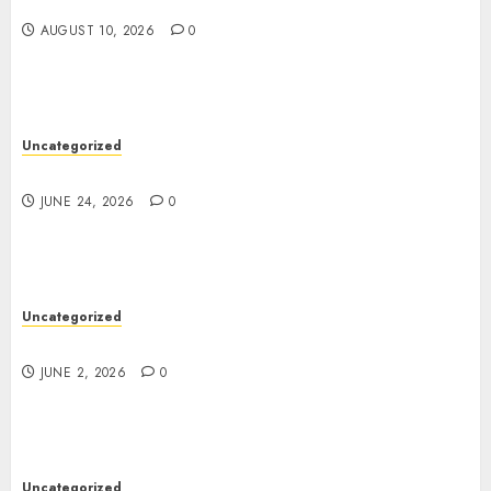
Mabar Malam Hari Punya Vibes yang Beda
AUGUST 10, 2026
0
Uncategorized
Main Game Online Buat Cari Keseruan Baru
JUNE 24, 2026
0
Uncategorized
Game Online yang Cocok Buat Anak Nongkrong
JUNE 2, 2026
0
Uncategorized