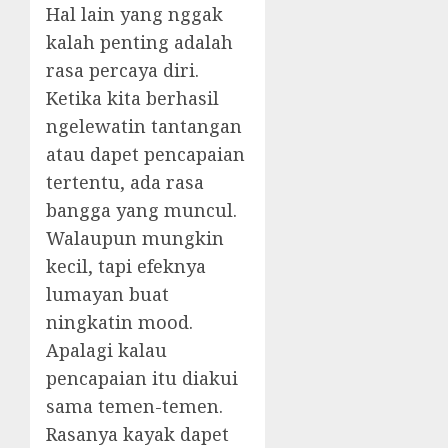
Hal lain yang nggak
kalah penting adalah
rasa percaya diri.
Ketika kita berhasil
ngelewatin tantangan
atau dapet pencapaian
tertentu, ada rasa
bangga yang muncul.
Walaupun mungkin
kecil, tapi efeknya
lumayan buat
ningkatin mood.
Apalagi kalau
pencapaian itu diakui
sama temen-temen.
Rasanya kayak dapet